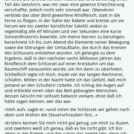
Teil des Geschirrs, was mir zwar eine gewisse Erleichterung
verschaffte. jedoch nicht sehr sinnvoll war. Obendrein
verblieb das über Bord geworfene Rindfleisch, statt in die
Ferne zu fliegen, in der Nähe der Rakete und kreiste um sie
herum wie ein zweiter künstlicher Satellit, wobei es
regelmäßig alle elf Minuten und vier Sekunden eine kurze
Sonnenfinsternis bewirkte. Um meine Nerven zu beruhigen,
berechnete ich bis zum Abend die Elemente seiner Bewegung
sowie die Störungen der Umlaufbahn, die durch das Kreisen
des Schlüssels entstehen würden. Ich gelangte zu dem
Ergebnis, daß in den nächsten sechs Millionen Jahren das
Rindfleisch dem Schlüssel auf einer Kreisbahn um das
Raumschiff vorauseilen würde, um ihn dann zu überholen.
Schließlich legte ich mich, müde von der langen Rechnerei,
schlafen. Mitten in der Nacht hatte ich das Gefühl, daß mich
jemand an den Schultern rüttelte. Ich schlug die Augen auf
und erblickte einen über das Bett gebeugten Menschen,
dessen Gesicht mir seltsam bekannt vorkam, ohne daß ich
hätte sagen können, wer das war.
»Steh auf«, sagte er, »und nimm die Schlüssel, wir gehen nach
oben und drehen die Steuerschrauben fest...«
»Erstens kennen Sie mich nicht gut genug, um mich zu duzen,
und zweitens weiß ich genau, daß es Sie nicht gibt. Ich bin
allein in der Rakete, und das schon das zweite Jahr, denn ich