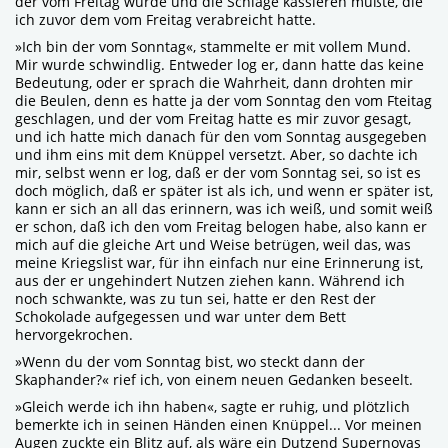
der vom Freitag wurde und die Schläge kassieren müßte, die
ich zuvor dem vom Freitag verabreicht hatte.
»Ich bin der vom Sonntag«, stammelte er mit vollem Mund.
Mir wurde schwindlig. Entweder log er, dann hatte das keine
Bedeutung, oder er sprach die Wahrheit, dann drohten mir
die Beulen, denn es hatte ja der vom Sonntag den vom Fteitag
geschlagen, und der vom Freitag hatte es mir zuvor gesagt,
und ich hatte mich danach für den vom Sonntag ausgegeben
und ihm eins mit dem Knüppel versetzt. Aber, so dachte ich
mir, selbst wenn er log, daß er der vom Sonntag sei, so ist es
doch möglich, daß er später ist als ich, und wenn er später ist,
kann er sich an all das erinnern, was ich weiß, und somit weiß
er schon, daß ich den vom Freitag belogen habe, also kann er
mich auf die gleiche Art und Weise betrügen, weil das, was
meine Kriegslist war, für ihn einfach nur eine Erinnerung ist,
aus der er ungehindert Nutzen ziehen kann. Während ich
noch schwankte, was zu tun sei, hatte er den Rest der
Schokolade aufgegessen und war unter dem Bett
hervorgekrochen.
»Wenn du der vom Sonntag bist, wo steckt dann der
Skaphander?« rief ich, von einem neuen Gedanken beseelt.
»Gleich werde ich ihn haben«, sagte er ruhig, und plötzlich
bemerkte ich in seinen Händen einen Knüppel... Vor meinen
Augen zuckte ein Blitz auf, als wäre ein Dutzend Supernovas