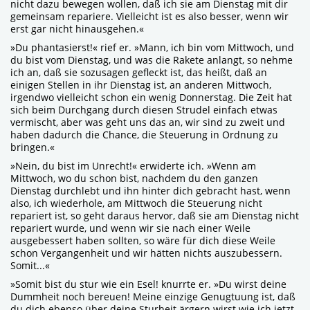
nicht dazu bewegen wollen, daß ich sie am Dienstag mit dir
gemeinsam repariere. Vielleicht ist es also besser, wenn wir
erst gar nicht hinausgehen.«
»Du phantasierst!« rief er. »Mann, ich bin vom Mittwoch, und
du bist vom Dienstag, und was die Rakete anlangt, so nehme
ich an, daß sie sozusagen gefleckt ist, das heißt, daß an
einigen Stellen in ihr Dienstag ist, an anderen Mittwoch,
irgendwo vielleicht schon ein wenig Donnerstag. Die Zeit hat
sich beim Durchgang durch diesen Strudel einfach etwas
vermischt, aber was geht uns das an, wir sind zu zweit und
haben dadurch die Chance, die Steuerung in Ordnung zu
bringen.«
»Nein, du bist im Unrecht!« erwiderte ich. »Wenn am
Mittwoch, wo du schon bist, nachdem du den ganzen
Dienstag durchlebt und ihn hinter dich gebracht hast, wenn
also, ich wiederhole, am Mittwoch die Steuerung nicht
repariert ist, so geht daraus hervor, daß sie am Dienstag nicht
repariert wurde, und wenn wir sie nach einer Weile
ausgebessert haben sollten, so wäre für dich diese Weile
schon Vergangenheit und wir hätten nichts auszubessern.
Somit...«
»Somit bist du stur wie ein Esel! knurrte er. »Du wirst deine
Dummheit noch bereuen! Meine einzige Genugtuung ist, daß
du dich ebenso über deine Sturheit ärgern wirst wie ich jetzt