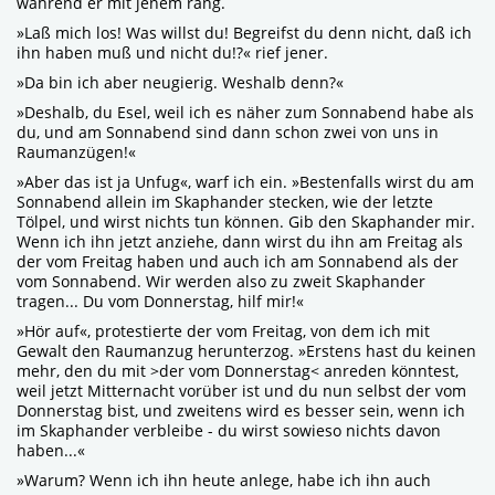
während er mit jenem rang.
»Laß mich los! Was willst du! Begreifst du denn nicht, daß ich
ihn haben muß und nicht du!?« rief jener.
»Da bin ich aber neugierig. Weshalb denn?«
»Deshalb, du Esel, weil ich es näher zum Sonnabend habe als
du, und am Sonnabend sind dann schon zwei von uns in
Raumanzügen!«
»Aber das ist ja Unfug«, warf ich ein. »Bestenfalls wirst du am
Sonnabend allein im Skaphander stecken, wie der letzte
Tölpel, und wirst nichts tun können. Gib den Skaphander mir.
Wenn ich ihn jetzt anziehe, dann wirst du ihn am Freitag als
der vom Freitag haben und auch ich am Sonnabend als der
vom Sonnabend. Wir werden also zu zweit Skaphander
tragen... Du vom Donnerstag, hilf mir!«
»Hör auf«, protestierte der vom Freitag, von dem ich mit
Gewalt den Raumanzug herunterzog. »Erstens hast du keinen
mehr, den du mit >der vom Donnerstag< anreden könntest,
weil jetzt Mitternacht vorüber ist und du nun selbst der vom
Donnerstag bist, und zweitens wird es besser sein, wenn ich
im Skaphander verbleibe - du wirst sowieso nichts davon
haben...«
»Warum? Wenn ich ihn heute anlege, habe ich ihn auch