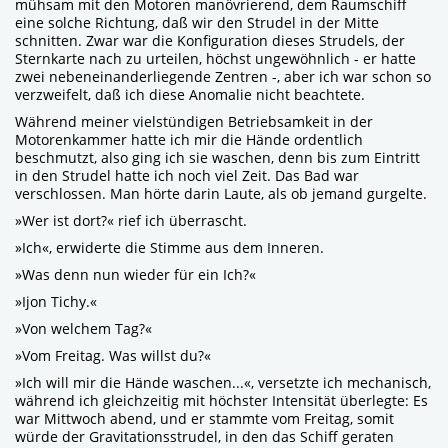
mühsam mit den Motoren manövrierend, dem Raumschiff
eine solche Richtung, daß wir den Strudel in der Mitte
schnitten. Zwar war die Konfiguration dieses Strudels, der
Sternkarte nach zu urteilen, höchst ungewöhnlich - er hatte
zwei nebeneinanderliegende Zentren -, aber ich war schon so
verzweifelt, daß ich diese Anomalie nicht beachtete.
Während meiner vielstündigen Betriebsamkeit in der
Motorenkammer hatte ich mir die Hände ordentlich
beschmutzt, also ging ich sie waschen, denn bis zum Eintritt
in den Strudel hatte ich noch viel Zeit. Das Bad war
verschlossen. Man hörte darin Laute, als ob jemand gurgelte.
»Wer ist dort?« rief ich überrascht.
»Ich«, erwiderte die Stimme aus dem Inneren.
»Was denn nun wieder für ein Ich?«
»Ijon Tichy.«
»Von welchem Tag?«
»Vom Freitag. Was willst du?«
»Ich will mir die Hände waschen...«, versetzte ich mechanisch,
während ich gleichzeitig mit höchster Intensität überlegte: Es
war Mittwoch abend, und er stammte vom Freitag, somit
würde der Gravitationsstrudel, in den das Schiff geraten