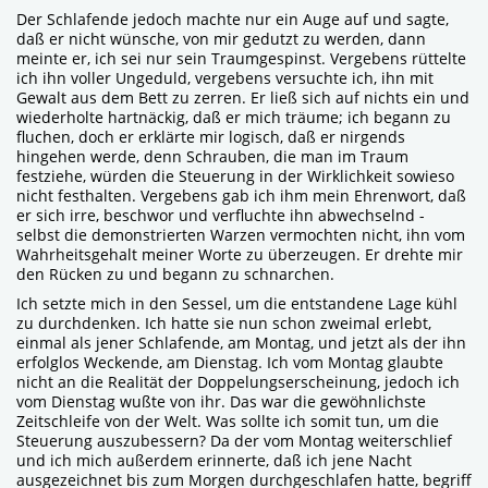
Der Schlafende jedoch machte nur ein Auge auf und sagte,
daß er nicht wünsche, von mir gedutzt zu werden, dann
meinte er, ich sei nur sein Traumgespinst. Vergebens rüttelte
ich ihn voller Ungeduld, vergebens versuchte ich, ihn mit
Gewalt aus dem Bett zu zerren. Er ließ sich auf nichts ein und
wiederholte hartnäckig, daß er mich träume; ich begann zu
fluchen, doch er erklärte mir logisch, daß er nirgends
hingehen werde, denn Schrauben, die man im Traum
festziehe, würden die Steuerung in der Wirklichkeit sowieso
nicht festhalten. Vergebens gab ich ihm mein Ehrenwort, daß
er sich irre, beschwor und verfluchte ihn abwechselnd -
selbst die demonstrierten Warzen vermochten nicht, ihn vom
Wahrheitsgehalt meiner Worte zu überzeugen. Er drehte mir
den Rücken zu und begann zu schnarchen.
Ich setzte mich in den Sessel, um die entstandene Lage kühl
zu durchdenken. Ich hatte sie nun schon zweimal erlebt,
einmal als jener Schlafende, am Montag, und jetzt als der ihn
erfolglos Weckende, am Dienstag. Ich vom Montag glaubte
nicht an die Realität der Doppelungserscheinung, jedoch ich
vom Dienstag wußte von ihr. Das war die gewöhnlichste
Zeitschleife von der Welt. Was sollte ich somit tun, um die
Steuerung auszubessern? Da der vom Montag weiterschlief
und ich mich außerdem erinnerte, daß ich jene Nacht
ausgezeichnet bis zum Morgen durchgeschlafen hatte, begriff