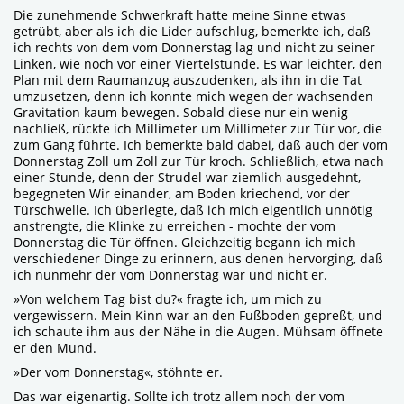
Die zunehmende Schwerkraft hatte meine Sinne etwas
getrübt, aber als ich die Lider aufschlug, bemerkte ich, daß
ich rechts von dem vom Donnerstag lag und nicht zu seiner
Linken, wie noch vor einer Viertelstunde. Es war leichter, den
Plan mit dem Raumanzug auszudenken, als ihn in die Tat
umzusetzen, denn ich konnte mich wegen der wachsenden
Gravitation kaum bewegen. Sobald diese nur ein wenig
nachließ, rückte ich Millimeter um Millimeter zur Tür vor, die
zum Gang führte. Ich bemerkte bald dabei, daß auch der vom
Donnerstag Zoll um Zoll zur Tür kroch. Schließlich, etwa nach
einer Stunde, denn der Strudel war ziemlich ausgedehnt,
begegneten Wir einander, am Boden kriechend, vor der
Türschwelle. Ich überlegte, daß ich mich eigentlich unnötig
anstrengte, die Klinke zu erreichen - mochte der vom
Donnerstag die Tür öffnen. Gleichzeitig begann ich mich
verschiedener Dinge zu erinnern, aus denen hervorging, daß
ich nunmehr der vom Donnerstag war und nicht er.
»Von welchem Tag bist du?« fragte ich, um mich zu
vergewissern. Mein Kinn war an den Fußboden gepreßt, und
ich schaute ihm aus der Nähe in die Augen. Mühsam öffnete
er den Mund.
»Der vom Donnerstag«, stöhnte er.
Das war eigenartig. Sollte ich trotz allem noch der vom