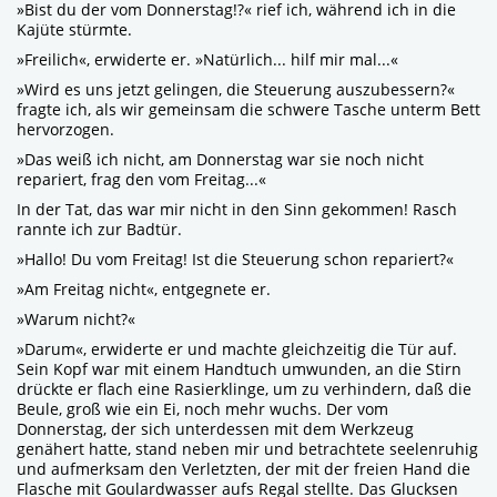
»Bist du der vom Donnerstag!?« rief ich, während ich in die
Kajüte stürmte.
»Freilich«, erwiderte er. »Natürlich... hilf mir mal...«
»Wird es uns jetzt gelingen, die Steuerung auszubessern?«
fragte ich, als wir gemeinsam die schwere Tasche unterm Bett
hervorzogen.
»Das weiß ich nicht, am Donnerstag war sie noch nicht
repariert, frag den vom Freitag...«
In der Tat, das war mir nicht in den Sinn gekommen! Rasch
rannte ich zur Badtür.
»Hallo! Du vom Freitag! Ist die Steuerung schon repariert?«
»Am Freitag nicht«, entgegnete er.
»Warum nicht?«
»Darum«, erwiderte er und machte gleichzeitig die Tür auf.
Sein Kopf war mit einem Handtuch umwunden, an die Stirn
drückte er flach eine Rasierklinge, um zu verhindern, daß die
Beule, groß wie ein Ei, noch mehr wuchs. Der vom
Donnerstag, der sich unterdessen mit dem Werkzeug
genähert hatte, stand neben mir und betrachtete seelenruhig
und aufmerksam den Verletzten, der mit der freien Hand die
Flasche mit Goulardwasser aufs Regal stellte. Das Glucksen