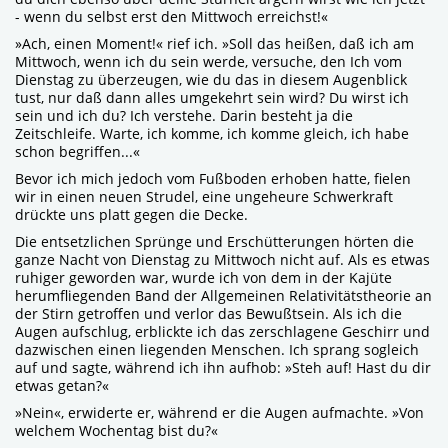
- wenn du selbst erst den Mittwoch erreichst!«
»Ach, einen Moment!« rief ich. »Soll das heißen, daß ich am
Mittwoch, wenn ich du sein werde, versuche, den Ich vom
Dienstag zu überzeugen, wie du das in diesem Augenblick
tust, nur daß dann alles umgekehrt sein wird? Du wirst ich
sein und ich du? Ich verstehe. Darin besteht ja die
Zeitschleife. Warte, ich komme, ich komme gleich, ich habe
schon begriffen...«
Bevor ich mich jedoch vom Fußboden erhoben hatte, fielen
wir in einen neuen Strudel, eine ungeheure Schwerkraft
drückte uns platt gegen die Decke.
Die entsetzlichen Sprünge und Erschütterungen hörten die
ganze Nacht von Dienstag zu Mittwoch nicht auf. Als es etwas
ruhiger geworden war, wurde ich von dem in der Kajüte
herumfliegenden Band der Allgemeinen Relativitätstheorie an
der Stirn getroffen und verlor das Bewußtsein. Als ich die
Augen aufschlug, erblickte ich das zerschlagene Geschirr und
dazwischen einen liegenden Menschen. Ich sprang sogleich
auf und sagte, während ich ihn aufhob: »Steh auf! Hast du dir
etwas getan?«
»Nein«, erwiderte er, während er die Augen aufmachte. »Von
welchem Wochentag bist du?«