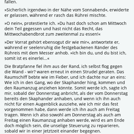
fallen.
»Sicherlich irgendwo in der Nähe vom Sonnabend«, erwiderte
er gelassen, während er rasch das Rührei mischte.
»O nein«, protestierte ich. »Du hast doch schon am Mittwoch
dein Teil gegessen und hast nicht das Recht, das
Mittwochabendbrot zum zweitenmal zu essen!«
»Der Vorrat gehört ebensogut dir wie mir«, antwortete er,
während er seelenruhig die festgebackenen Ränder des
Rühreis mit dem Messer anhob. »Ich bin du, und du bist ich,
somit ist es einerlei...«
Die Bratpfanne fiel ihm aus der Rand, ich selbst flog gegen
die Wand - wir? waren erneut in einen Strudel geraten. Das
Raumschiff bebte wie im Fieber, und ich dachte nur an eins:
Wie ich in den Gang, wo der Skaphander hing, kommen und
den Raumanzug anziehen könnte. Somit werde ich, sagte ich
mir, sobald der Donnerstag anbricht, als der vom Donnerstag
bereits den Skaphander anhaben, und wenn ich ihn auch
nicht für einen Augenblick ausziehe, wie ich mir das fest
vorgenommen habe, dann werde ich ihn auch am Freitag
tragen. Wenn ich also sowohl am Donnerstag als auch am
Freitag einen Raumanzug anhaben werde, wird es am Ende
doch möglich sein, die unselige Steuerung zu reparieren,
sobald wir in einer Jetztzeit einander begegnen.