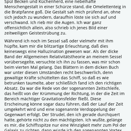
Spül Becken und Küchenherd, eine nebelhafte
Menschengestalt in einer Schürze stand, die Omelettenteig in
die Bratpfanne goß. Die Gestalt sah mich prüfend an, ohne
sich jedoch zu wundern, daraufhin löste sie sich auf und
verschwand. Ich rieb mir die Augen. Ich war ganz
offensichtlich allein, also schrieb ich jenes Bild einer
zeitweiligen Geistestrübung zu.
Während ich noch im Sessel saß oder vielmehr mit ihm
hüpfte, kam mir die blitzartige Erleuchtung, daß dies
keineswegs eine Halluzination gewesen war. Als der dicke
Band der Allgemeinen Relativitätstheorie an meinem Sessel
vorübersegelte, versuchte ich ihn zu fassen, was mir schon
beim vierten Mal gelang. Das Blättern in dem dicken Buch
war unter diesen Umständen recht beschwerlich, denn
gewaltige Kräfte schüttelten das Schiff, so daß es wie
betrunken taumelte, aber schließlich fand ich den richtigen
Absatz. Da war die Rede von der sogenannten Zeitschleife,
das heißt von der Krümmung der Richtung, in der die Zeit im
Bereich mächtiger Gravitationsfelder fließt. Diese
Erscheinung könne sogar dazu führen, daß der Lauf der Zeit
umgekehrt wird und eine sogenannte Verdoppelung der
Gegenwart erfolgt. Der Strudel, den ich gerade durchquert
hatte, gehörte nicht zu den mächtigsten. Ich wußte, gelänge
es mir, die Schiffsspitze nur eine Winzigkeit mehr zum Pol der
Galaxis zu richten, dann würde ich den sogenannten Vortex