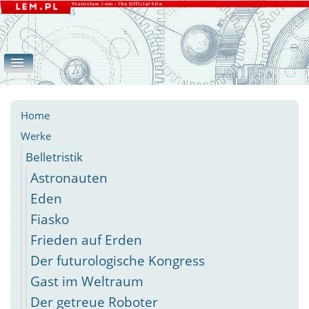
Home
Werke
Galerie
eLEMente
Belletristik
Apokryphen
Essays
Andere
Home
Werke
Belletristik
Astronauten
Eden
Fiasko
Frieden auf Erden
Der futurologische Kongress
Gast im Weltraum
Der getreue Roboter