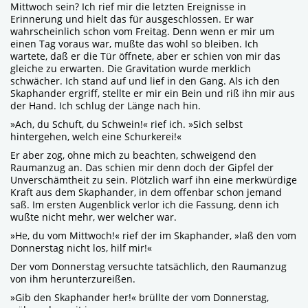
Mittwoch sein? Ich rief mir die letzten Ereignisse in
Erinnerung und hielt das für ausgeschlossen. Er war
wahrscheinlich schon vom Freitag. Denn wenn er mir um
einen Tag voraus war, mußte das wohl so bleiben. Ich
wartete, daß er die Tür öffnete, aber er schien von mir das
gleiche zu erwarten. Die Gravitation wurde merklich
schwächer. Ich stand auf und lief in den Gang. Als ich den
Skaphander ergriff, stellte er mir ein Bein und riß ihn mir aus
der Hand. Ich schlug der Länge nach hin.
»Ach, du Schuft, du Schwein!« rief ich. »Sich selbst
hintergehen, welch eine Schurkerei!«
Er aber zog, ohne mich zu beachten, schweigend den
Raumanzug an. Das schien mir denn doch der Gipfel der
Unverschämtheit zu sein. Plötzlich warf ihn eine merkwürdige
Kraft aus dem Skaphander, in dem offenbar schon jemand
saß. Im ersten Augenblick verlor ich die Fassung, denn ich
wußte nicht mehr, wer welcher war.
»He, du vom Mittwoch!« rief der im Skaphander, »laß den vom
Donnerstag nicht los, hilf mir!«
Der vom Donnerstag versuchte tatsächlich, den Raumanzug
von ihm herunterzureißen.
»Gib den Skaphander her!« brüllte der vom Donnerstag,