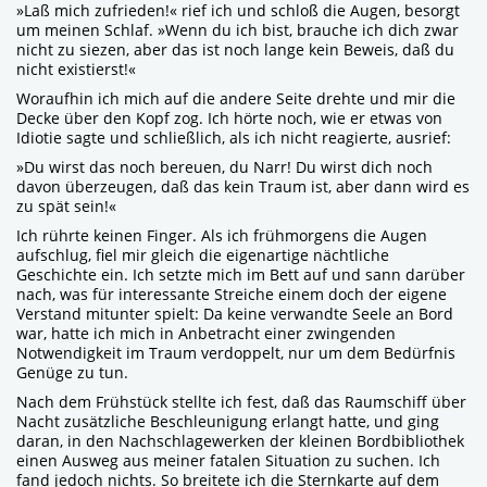
»Laß mich zufrieden!« rief ich und schloß die Augen, besorgt
um meinen Schlaf. »Wenn du ich bist, brauche ich dich zwar
nicht zu siezen, aber das ist noch lange kein Beweis, daß du
nicht existierst!«
Woraufhin ich mich auf die andere Seite drehte und mir die
Decke über den Kopf zog. Ich hörte noch, wie er etwas von
Idiotie sagte und schließlich, als ich nicht reagierte, ausrief:
»Du wirst das noch bereuen, du Narr! Du wirst dich noch
davon überzeugen, daß das kein Traum ist, aber dann wird es
zu spät sein!«
Ich rührte keinen Finger. Als ich frühmorgens die Augen
aufschlug, fiel mir gleich die eigenartige nächtliche
Geschichte ein. Ich setzte mich im Bett auf und sann darüber
nach, was für interessante Streiche einem doch der eigene
Verstand mitunter spielt: Da keine verwandte Seele an Bord
war, hatte ich mich in Anbetracht einer zwingenden
Notwendigkeit im Traum verdoppelt, nur um dem Bedürfnis
Genüge zu tun.
Nach dem Frühstück stellte ich fest, daß das Raumschiff über
Nacht zusätzliche Beschleunigung erlangt hatte, und ging
daran, in den Nachschlagewerken der kleinen Bordbibliothek
einen Ausweg aus meiner fatalen Situation zu suchen. Ich
fand jedoch nichts. So breitete ich die Sternkarte auf dem