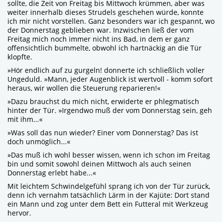
sollte, die Zeit von Freitag bis Mittwoch krümmen, aber was
weiter innerhalb dieses Strudels geschehen würde, konnte
ich mir nicht vorstellen. Ganz besonders war ich gespannt, wo
der Donnerstag geblieben war. Inzwischen ließ der vom
Freitag mich noch immer nicht ins Bad, in dem er ganz
offensichtlich bummelte, obwohl ich hartnäckig an die Tür
klopfte.
»Hör endlich auf zu gurgeln! donnerte ich schließlich voller
Ungeduld. »Mann, jeder Augenblick ist wertvoll - komm sofort
heraus, wir wollen die Steuerung reparieren!«
»Dazu brauchst du mich nicht, erwiderte er phlegmatisch
hinter der Tür. »Irgendwo muß der vom Donnerstag sein, geh
mit ihm...«
»Was soll das nun wieder? Einer vom Donnerstag? Das ist
doch unmöglich...«
»Das muß ich wohl besser wissen, wenn ich schon im Freitag
bin und somit sowohl deinen Mittwoch als auch seinen
Donnerstag erlebt habe...«
Mit leichtem Schwindelgefühl sprang ich von der Tür zurück,
denn ich vernahm tatsächlich Lärm in der Kajüte: Dort stand
ein Mann und zog unter dem Bett ein Futteral mit Werkzeug
hervor.