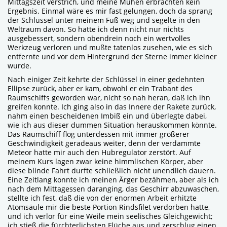
Mittagszeit verstrich, und meine Mühen erbrächten kein
Ergebnis. Einmal wäre es mir fast gelungen, doch da sprang
der Schlüssel unter meinem Fuß weg und segelte in den
Weltraum davon. So hatte ich denn nicht nur nichts
ausgebessert, sondern obendrein noch ein wertvolles
Werkzeug verloren und mußte tatenlos zusehen, wie es sich
entfernte und vor dem Hintergrund der Sterne immer kleiner
wurde.
Nach einiger Zeit kehrte der Schlüssel in einer gedehnten
Ellipse zurück, aber er kam, obwohl er ein Trabant des
Raumschiffs geworden war, nicht so nah heran, daß ich ihn
greifen konnte. Ich ging also in das Innere der Rakete zurück,
nahm einen bescheidenen Imbiß ein und überlegte dabei,
wie ich aus dieser dummen Situation herauskommen könnte.
Das Raumschiff flog unterdessen mit immer größerer
Geschwindigkeit geradeaus weiter, denn der verdammte
Meteor hatte mir auch den Hubregulator zerstört. Auf
meinem Kurs lagen zwar keine himmlischen Körper, aber
diese blinde Fahrt durfte schließlich nicht unendlich dauern.
Eine Zeitlang konnte ich meinen Ärger bezähmen, aber als ich
nach dem Mittagessen daranging, das Geschirr abzuwaschen,
stellte ich fest, daß die von der enormen Arbeit erhitzte
Atomsäule mir die beste Portion Rindsfilet verdorben hatte,
und ich verlor für eine Weile mein seelisches Gleichgewicht;
ich stieß die fürchterlichsten Flüche aus und zerschlug einen