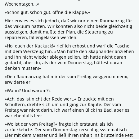
Wochentagen...«
»Schon gut, schon gut, öffne die Klappe.«
Hier erwies es sich jedoch, daß wir nur einen Raumanzug für
das Vakuum hatten. Wir konnten also nicht beide gleichzeitig
aussteigen, damit mußte der Plan, die Steuerung zu
reparieren, fallengelassen werden.
»Hol euch der Kuckuck!« rief ich erbost und warf die Tasche
mit dem Werkzeug hin. »Man hätte den Skaphander anziehen
und ihn nicht wieder ablegen sollen. Ich hatte nicht daran
gedacht, aber du, als der vom Donnerstag, hättest daran
denken müssen!«
»Den Raumanzug hat mir der vom Freitag weggenommen«,
erwiderte er.
»Wann? Und warum?«
»Ach, das ist nicht der Rede wert.« Er zuckte mit den
Schultern, drehte sich um und ging zur Kajüte. Der vom
Freitag war nicht darin, ich warf einen Blick ins Bad, aber es
war ebenfalls leer.
»Wo ist der vom Freitag?« fragte ich erstaunt, als ich
zurückkehrte. Der vom Donnerstag zerschlug systematisch
Eier mit dem Messer und ließ ihren Inhalt ins brutzelnde Fett