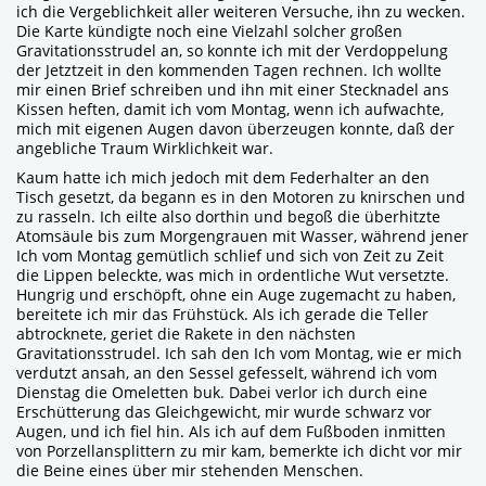
ich die Vergeblichkeit aller weiteren Versuche, ihn zu wecken.
Die Karte kündigte noch eine Vielzahl solcher großen
Gravitationsstrudel an, so konnte ich mit der Verdoppelung
der Jetztzeit in den kommenden Tagen rechnen. Ich wollte
mir einen Brief schreiben und ihn mit einer Stecknadel ans
Kissen heften, damit ich vom Montag, wenn ich aufwachte,
mich mit eigenen Augen davon überzeugen konnte, daß der
angebliche Traum Wirklichkeit war.
Kaum hatte ich mich jedoch mit dem Federhalter an den
Tisch gesetzt, da begann es in den Motoren zu knirschen und
zu rasseln. Ich eilte also dorthin und begoß die überhitzte
Atomsäule bis zum Morgengrauen mit Wasser, während jener
Ich vom Montag gemütlich schlief und sich von Zeit zu Zeit
die Lippen beleckte, was mich in ordentliche Wut versetzte.
Hungrig und erschöpft, ohne ein Auge zugemacht zu haben,
bereitete ich mir das Frühstück. Als ich gerade die Teller
abtrocknete, geriet die Rakete in den nächsten
Gravitationsstrudel. Ich sah den Ich vom Montag, wie er mich
verdutzt ansah, an den Sessel gefesselt, während ich vom
Dienstag die Omeletten buk. Dabei verlor ich durch eine
Erschütterung das Gleichgewicht, mir wurde schwarz vor
Augen, und ich fiel hin. Als ich auf dem Fußboden inmitten
von Porzellansplittern zu mir kam, bemerkte ich dicht vor mir
die Beine eines über mir stehenden Menschen.