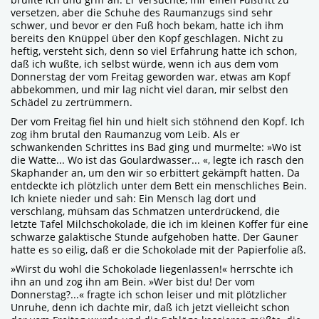
versetzen, aber die Schuhe des Raumanzugs sind sehr
schwer, und bevor er den Fuß hoch bekam, hatte ich ihm
bereits den Knüppel über den Kopf geschlagen. Nicht zu
heftig, versteht sich, denn so viel Erfahrung hatte ich schon,
daß ich wußte, ich selbst würde, wenn ich aus dem vom
Donnerstag der vom Freitag geworden war, etwas am Kopf
abbekommen, und mir lag nicht viel daran, mir selbst den
Schädel zu zertrümmern.
Der vom Freitag fiel hin und hielt sich stöhnend den Kopf. Ich
zog ihm brutal den Raumanzug vom Leib. Als er
schwankenden Schrittes ins Bad ging und murmelte: »Wo ist
die Watte... Wo ist das Goulardwasser... «, legte ich rasch den
Skaphander an, um den wir so erbittert gekämpft hatten. Da
entdeckte ich plötzlich unter dem Bett ein menschliches Bein.
Ich kniete nieder und sah: Ein Mensch lag dort und
verschlang, mühsam das Schmatzen unterdrückend, die
letzte Tafel Milchschokolade, die ich im kleinen Koffer für eine
schwarze galaktische Stunde aufgehoben hatte. Der Gauner
hatte es so eilig, daß er die Schokolade mit der Papierfolie aß.
»Wirst du wohl die Schokolade liegenlassen!« herrschte ich
ihn an und zog ihn am Bein. »Wer bist du! Der vom
Donnerstag?...« fragte ich schon leiser und mit plötzlicher
Unruhe, denn ich dachte mir, daß ich jetzt vielleicht schon