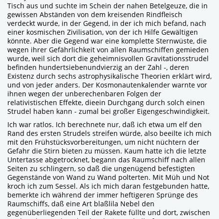
Tisch aus und suchte im Schein der nahen Betelgeuze, die in
gewissen Abständen von dem kreisenden Rindfleisch
verdeckt wurde, in der Gegend, in der ich mich befand, nach
einer kosmischen Zivilisation, von der ich Hilfe Gewältigen
könnte. Aber die Gegend war eine komplette Sternwüste, die
wegen ihrer Gefährlichkeit von allen Raumschiffen gemieden
wurde, weil sich dort die geheimnisvollen Gravitationsstrudel
befinden hundertsiebenundvierzig an der Zahl -, deren
Existenz durch sechs astrophysikalische Theorien erklärt wird,
und von jeder anders. Der Kosmonautenkalender warnte vor
ihnen wegen der unberechenbaren Folgen der
relativistischen Effekte, dieein Durchgang durch solch einen
Strudel haben kann - zumal bei großer Eigengeschwindigkeit.
Ich war ratlos. Ich berechnete nur, daß ich etwa um elf den
Rand des ersten Strudels streifen würde, also beeilte ich mich
mit den Frühstücksvorbereitungen, um nicht nüchtern der
Gefahr die Stirn bieten zu müssen. Kaum hatte ich die letzte
Untertasse abgetrocknet, begann das Raumschiff nach allen
Seiten zu schlingern, so daß die ungenügend befestigten
Gegenstände von Wand zu Wand polterten. Mit Müh und Not
kroch ich zum Sessel. Als ich mich daran festgebunden hatte,
bemerkte ich während der immer heftigeren Sprünge des
Raumschiffs, daß eine Art blaßlila Nebel den
gegenüberliegenden Teil der Rakete füllte und dort, zwischen