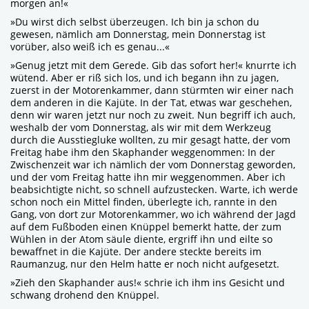
morgen an!«
»Du wirst dich selbst überzeugen. Ich bin ja schon du
gewesen, nämlich am Donnerstag, mein Donnerstag ist
vorüber, also weiß ich es genau...«
»Genug jetzt mit dem Gerede. Gib das sofort her!« knurrte ich
wütend. Aber er riß sich los, und ich begann ihn zu jagen,
zuerst in der Motorenkammer, dann stürmten wir einer nach
dem anderen in die Kajüte. In der Tat, etwas war geschehen,
denn wir waren jetzt nur noch zu zweit. Nun begriff ich auch,
weshalb der vom Donnerstag, als wir mit dem Werkzeug
durch die Ausstiegluke wollten, zu mir gesagt hatte, der vom
Freitag habe ihm den Skaphander weggenommen: In der
Zwischenzeit war ich nämlich der vom Donnerstag geworden,
und der vom Freitag hatte ihn mir weggenommen. Aber ich
beabsichtigte nicht, so schnell aufzustecken. Warte, ich werde
schon noch ein Mittel finden, überlegte ich, rannte in den
Gang, von dort zur Motorenkammer, wo ich während der Jagd
auf dem Fußboden einen Knüppel bemerkt hatte, der zum
Wühlen in der Atom säule diente, ergriff ihn und eilte so
bewaffnet in die Kajüte. Der andere steckte bereits im
Raumanzug, nur den Helm hatte er noch nicht aufgesetzt.
»Zieh den Skaphander aus!« schrie ich ihm ins Gesicht und
schwang drohend den Knüppel.