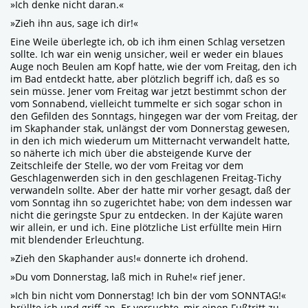
»Ich denke nicht daran.«
»Zieh ihn aus, sage ich dir!«
Eine Weile überlegte ich, ob ich ihm einen Schlag versetzen
sollte. Ich war ein wenig unsicher, weil er weder ein blaues
Auge noch Beulen am Kopf hatte, wie der vom Freitag, den ich
im Bad entdeckt hatte, aber plötzlich begriff ich, daß es so
sein müsse. Jener vom Freitag war jetzt bestimmt schon der
vom Sonnabend, vielleicht tummelte er sich sogar schon in
den Gefilden des Sonntags, hingegen war der vom Freitag, der
im Skaphander stak, unlängst der vom Donnerstag gewesen,
in den ich mich wiederum um Mitternacht verwandelt hatte,
so näherte ich mich über die absteigende Kurve der
Zeitschleife der Stelle, wo der vom Freitag vor dem
Geschlagenwerden sich in den geschlagenen Freitag-Tichy
verwandeln sollte. Aber der hatte mir vorher gesagt, daß der
vom Sonntag ihn so zugerichtet habe; von dem indessen war
nicht die geringste Spur zu entdecken. In der Kajüte waren
wir allein, er und ich. Eine plötzliche List erfüllte mein Hirn
mit blendender Erleuchtung.
»Zieh den Skaphander aus!« donnerte ich drohend.
»Du vom Donnerstag, laß mich in Ruhe!« rief jener.
»Ich bin nicht vom Donnerstag! Ich bin der vom SONNTAG!«
brüllte ich und griff an. Er versuchte, mir einen Fußtritt zu