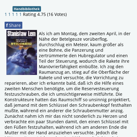
Handbibliothek
1
1
1
1
1
Rating 4.75 (16 Votes)
f
Share
Als ich am Montag, dem zweiten April, in der
Nähe der Betelgeuze vorüberflog,
durchschlug ein Meteor, kaum größer als
eine Bohne, die Panzerung und
zertrümmerte den Hubregulator und einen
Teil der Steuerung, wodurch die Rakete ihre
Manövrierfähigkeit einbüßte. Ich zog den
Raumanzug an, stieg auf die Oberfläche der
Rakete und versuchte, die Vorrichtung zu
reparieren, aber ich erkannte bald, daß ich die Hilfe eines
zweiten Menschen benötigte, um die Reservesteuerung
festzuschrauben, die ich umsichtigerweise mitführte. Die
Konstrukteure hatten das Raumschiff so unsinnig projektiert,
daß jemand mit dem Schlüssel den Schraubenkopf festhalten
mußte, während ein anderer die Schraubenmutter anzog.
Zunächst nahm ich mir das nicht sonderlich zu Herzen und
verbrachte ein paar Stunden damit, den einen Schlüssel mit
den Füßen festzuhalten, während ich am anderen Ende die
Mutter mit der Hand anzuziehen versuchte. Jedoch die