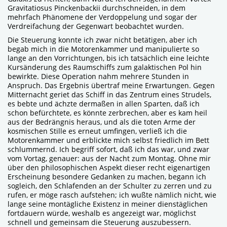
Gravitatiosus Pinckenbackii durchschneiden, in dem
mehrfach Phänomene der Verdoppelung und sogar der
Verdreifachung der Gegenwart beobachtet wurden.
Die Steuerung konnte ich zwar nicht betätigen, aber ich
begab mich in die Motorenkammer und manipulierte so
lange an den Vorrichtungen, bis ich tatsächlich eine leichte
Kursänderung des Raumschiffs zum galaktischen Pol hin
bewirkte. Diese Operation nahm mehrere Stunden in
Anspruch. Das Ergebnis übertraf meine Erwartungen. Gegen
Mitternacht geriet das Schiff in das Zentrum eines Strudels,
es bebte und ächzte dermaßen in allen Sparten, daß ich
schon befürchtete, es könnte zerbrechen, aber es kam heil
aus der Bedrängnis heraus, und als die toten Arme der
kosmischen Stille es erneut umfingen, verließ ich die
Motorenkammer und erblickte mich selbst friedlich im Bett
schlummernd. Ich begriff sofort, daß ich das war, und zwar
vom Vortag, genauer: aus der Nacht zum Montag. Ohne mir
über den philosophischen Aspekt dieser recht eigenartigen
Erscheinung besondere Gedanken zu machen, begann ich
sogleich, den Schlafenden an der Schulter zu zerren und zu
rufen, er möge rasch aufstehen; ich wußte nämlich nicht, wie
lange seine montägliche Existenz in meiner dienstäglichen
fortdauern würde, weshalb es angezeigt war, möglichst
schnell und gemeinsam die Steuerung auszubessern.