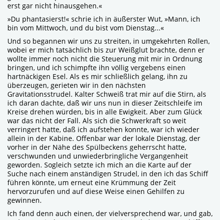
erst gar nicht hinausgehen.«
»Du phantasierst!« schrie ich in äußerster Wut, »Mann, ich
bin vom Mittwoch, und du bist vom Dienstag...«
Und so begannen wir uns zu streiten, in umgekehrten Rollen,
wobei er mich tatsächlich bis zur Weißglut brachte, denn er
wollte immer noch nicht die Steuerung mit mir in Ordnung
bringen, und ich schimpfte ihn völlig vergebens einen
hartnäckigen Esel. Als es mir schließlich gelang, ihn zu
überzeugen, gerieten wir in den nächsten
Gravitationsstrudel. Kalter Schweiß trat mir auf die Stirn, als
ich daran dachte, daß wir uns nun in dieser Zeitschleife im
Kreise drehen würden, bis in alle Ewigkeit. Aber zum Glück
war das nicht der Fall. Als sich die Schwerkraft so weit
verringert hatte, daß ich aufstehen konnte, war ich wieder
allein in der Kabine. Offenbar war der lokale Dienstag, der
vorher in der Nähe des Spülbeckens geherrscht hatte,
verschwunden und unwiederbringliche Vergangenheit
geworden. Sogleich setzte ich mich an die Karte auf der
Suche nach einem anständigen Strudel, in den ich das Schiff
führen könnte, um erneut eine Krümmung der Zeit
hervorzurufen und auf diese Weise einen Gehilfen zu
gewinnen.
Ich fand denn auch einen, der vielversprechend war, und gab,