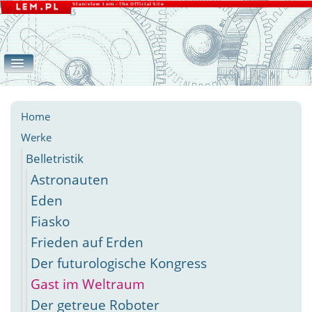
Home
Werke
Galerie
eLEMente
Belletristik
Apokryphen
Essays
Andere
Home
Werke
Belletristik
Astronauten
Eden
Fiasko
Frieden auf Erden
Der futurologische Kongress
Gast im Weltraum
Der getreue Roboter