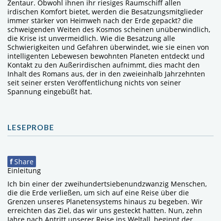
Zentaur. Obwohl ihnen ihr riesiges Raumschiff allen
irdischen Komfort bietet, werden die Besatzungsmitglieder
immer stärker von Heimweh nach der Erde gepackt? die
schweigenden Weiten des Kosmos scheinen unüberwindlich,
die Krise ist unvermeidlich. Wie die Besatzung alle
Schwierigkeiten und Gefahren überwindet, wie sie einen von
intelligenten Lebewesen bewohnten Planeten entdeckt und
Kontakt zu den Außerirdischen aufnimmt, dies macht den
Inhalt des Romans aus, der in den zweieinhalb Jahrzehnten
seit seiner ersten Veröffentlichung nichts von seiner
Spannung eingebüßt hat.
LESEPROBE
f
Share
Einleitung
Ich bin einer der zweihundertsiebenundzwanzig Menschen,
die die Erde verließen, um sich auf eine Reise über die
Grenzen unseres Planetensystems hinaus zu begeben. Wir
erreichten das Ziel, das wir uns gesteckt hatten. Nun, zehn
Jahre nach Antritt unserer Reise ins Weltall, beginnt der