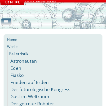
Home
Werke
Galerie
eLEMente
Belletristik
Apokryphen
Essays
Andere
Home
Werke
Belletristik
Astronauten
Eden
Fiasko
Frieden auf Erden
Der futurologische Kongress
Gast im Weltraum
Der getreue Roboter