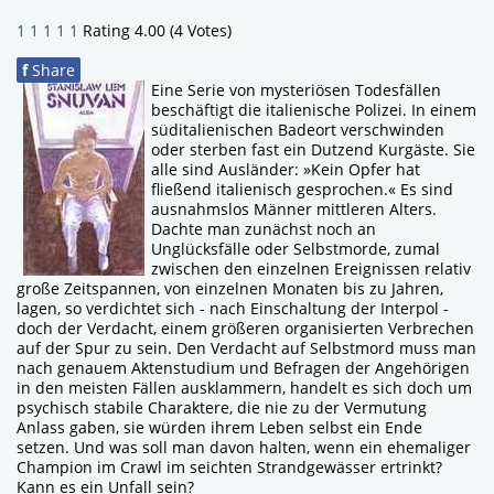
1
1
1
1
1
Rating 4.00 (4 Votes)
f
Share
Eine Serie von mysteriösen Todesfällen
beschäftigt die italienische Polizei. In einem
süditalienischen Badeort verschwinden
oder sterben fast ein Dutzend Kurgäste. Sie
alle sind Ausländer: »Kein Opfer hat
fließend italienisch gesprochen.« Es sind
ausnahmslos Männer mittleren Alters.
Dachte man zunächst noch an
Unglücksfälle oder Selbstmorde, zumal
zwischen den einzelnen Ereignissen relativ
große Zeitspannen, von einzelnen Monaten bis zu Jahren,
lagen, so verdichtet sich - nach Einschaltung der Interpol -
doch der Verdacht, einem größeren organisierten Verbrechen
auf der Spur zu sein. Den Verdacht auf Selbstmord muss man
nach genauem Aktenstudium und Befragen der Angehörigen
in den meisten Fällen ausklammern, handelt es sich doch um
psychisch stabile Charaktere, die nie zu der Vermutung
Anlass gaben, sie würden ihrem Leben selbst ein Ende
setzen. Und was soll man davon halten, wenn ein ehemaliger
Champion im Crawl im seichten Strandgewässer ertrinkt?
Kann es ein Unfall sein?