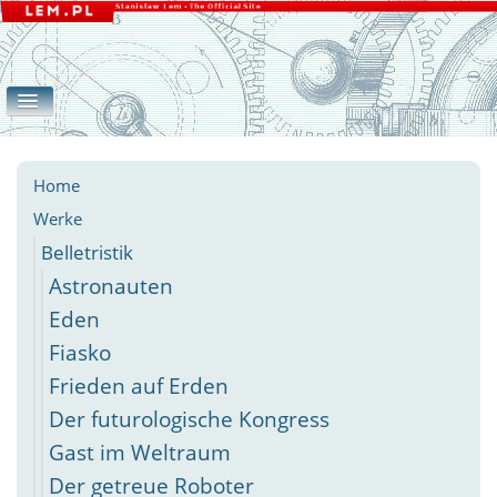
Home
Werke
Galerie
eLEMente
Belletristik
Apokryphen
Essays
Andere
Home
Werke
Belletristik
Astronauten
Eden
Fiasko
Frieden auf Erden
Der futurologische Kongress
Gast im Weltraum
Der getreue Roboter