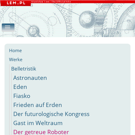
Home
Werke
Galerie
eLEMente
Belletristik
Apokryphen
Essays
Andere
Home
Werke
Belletristik
Astronauten
Eden
Fiasko
Frieden auf Erden
Der futurologische Kongress
Gast im Weltraum
Der getreue Roboter