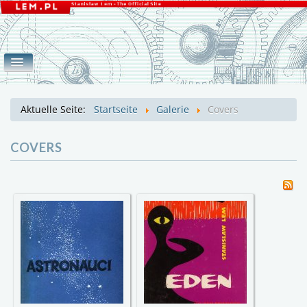
Home
Werke
Galerie
eLEMente
Aktuelle Seite:
Startseite
Galerie
Covers
Covers
Fotos
Lem
Mroz
COVERS