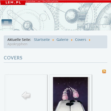
Home
Werke
Galerie
eLEMente
Aktuelle Seite:
Startseite
Galerie
Covers
Covers
Fotos
Lem
Mroz
Apokryphen
COVERS