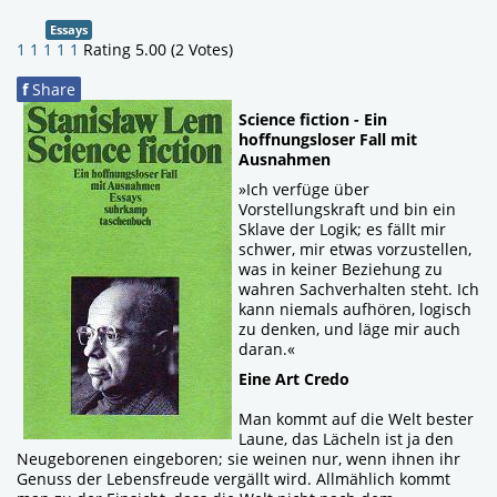
Essays
1
1
1
1
1
Rating 5.00 (2 Votes)
f
Share
Science fiction - Ein
hoffnungsloser Fall mit
Ausnahmen
»Ich verfüge über
Vorstellungskraft und bin ein
Sklave der Logik; es fällt mir
schwer, mir etwas vorzustellen,
was in keiner Beziehung zu
wahren Sachverhalten steht. Ich
kann niemals aufhören, logisch
zu denken, und läge mir auch
daran.«
Eine Art Credo
Man kommt auf die Welt bester
Laune, das Lächeln ist ja den
Neugeborenen eingeboren; sie weinen nur, wenn ihnen ihr
Genuss der Lebensfreude vergällt wird. Allmählich kommt