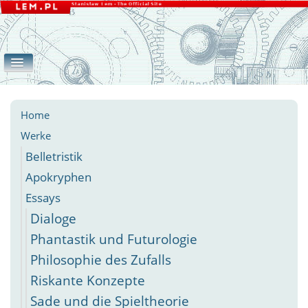
Home
Werke
Galerie
eLEMente
Belletristik
Apokryphen
Essays
Andere
Home
Werke
Belletristik
Apokryphen
Essays
Dialoge
Phantastik und Futurologie
Philosophie des Zufalls
Riskante Konzepte
Sade und die Spieltheorie