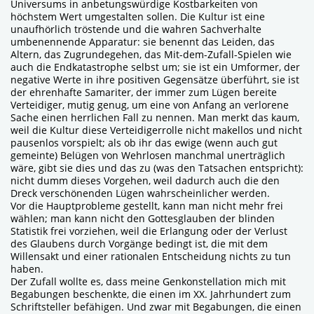
Universums in anbetungswürdige Kostbarkeiten von
höchstem Wert umgestalten sollen. Die Kultur ist eine
unaufhörlich tröstende und die wahren Sachverhalte
umbenennende Apparatur: sie benennt das Leiden, das
Altern, das Zugrundegehen, das Mit-dem-Zufall-Spielen wie
auch die Endkatastrophe selbst um; sie ist ein Umformer, der
negative Werte in ihre positiven Gegensätze überführt, sie ist
der ehrenhafte Samariter, der immer zum Lügen bereite
Verteidiger, mutig genug, um eine von Anfang an verlorene
Sache einen herrlichen Fall zu nennen. Man merkt das kaum,
weil die Kultur diese Verteidigerrolle nicht makellos und nicht
pausenlos vorspielt; als ob ihr das ewige (wenn auch gut
gemeinte) Belügen von Wehrlosen manchmal unerträglich
wäre, gibt sie dies und das zu (was den Tatsachen entspricht):
nicht dumm dieses Vorgehen, weil dadurch auch die den
Dreck verschönenden Lügen wahrscheinlicher werden.
Vor die Hauptprobleme gestellt, kann man nicht mehr frei
wählen; man kann nicht den Gottesglauben der blinden
Statistik frei vorziehen, weil die Erlangung oder der Verlust
des Glaubens durch Vorgänge bedingt ist, die mit dem
Willensakt und einer rationalen Entscheidung nichts zu tun
haben.
Der Zufall wollte es, dass meine Genkonstellation mich mit
Begabungen beschenkte, die einen im XX. Jahrhundert zum
Schriftsteller befähigen. Und zwar mit Begabungen, die einen