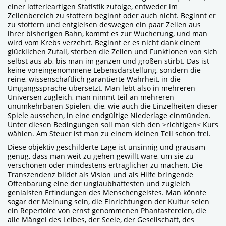
einer lotterieartigen Statistik zufolge, entweder im
Zellenbereich zu stottern beginnt oder auch nicht. Beginnt er
zu stottern und entgleisen deswegen ein paar Zellen aus
ihrer bisherigen Bahn, kommt es zur Wucherung, und man
wird vom Krebs verzehrt. Beginnt er es nicht dank einem
glücklichen Zufall, sterben die Zellen und Funktionen von sich
selbst aus ab, bis man im ganzen und großen stirbt. Das ist
keine voreingenommene Lebensdarstellung, sondern die
reine, wissenschaftlich garantierte Wahrheit, in die
Umgangssprache übersetzt. Man lebt also in mehreren
Universen zugleich, man nimmt teil an mehreren
unumkehrbaren Spielen, die, wie auch die Einzelheiten dieser
Spiele aussehen, in eine endgültige Niederlage einmünden.
Unter diesen Bedingungen soll man sich den >richtigen< Kurs
wählen. Am Steuer ist man zu einem kleinen Teil schon frei.
Diese objektiv geschilderte Lage ist unsinnig und grausam
genug, dass man weit zu gehen gewillt wäre, um sie zu
verschönen oder mindestens erträglicher zu machen. Die
Transzendenz bildet als Vision und als Hilfe bringende
Offenbarung eine der unglaubhaftesten und zugleich
genialsten Erfindungen des Menschengeistes. Man könnte
sogar der Meinung sein, die Einrichtungen der Kultur seien
ein Repertoire von ernst genommenen Phantastereien, die
alle Mängel des Leibes, der Seele, der Gesellschaft, des