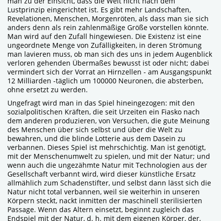
man zu der Einsicht, dass die Welt nicht nach dem
Lustprinzip eingerichtet ist. Es gibt mehr Landschaften,
Revelationen, Menschen, Morgenröten, als dass man sie sich
anders denn als rein zahlenmäßige Größe vorstellen könnte.
Man wird auf den Zufall hingewiesen. Die Existenz ist eine
ungeordnete Menge von Zufälligkeiten, in deren Strömung
man lavieren muss, ob man sich des uns in jedem Augenblick
verloren gehenden Übermaßes bewusst ist oder nicht; dabei
vermindert sich der Vorrat an Hirnzellen - am Ausgangspunkt
12 Milliarden -täglich um 100000 Neuronen, die absterben,
ohne ersetzt zu werden.
Ungefragt wird man in das Spiel hineingezogen: mit den
sozialpolitischen Kräften, die seit Urzeiten ein Fiasko nach
dem anderen produzieren, von Versuchen, die gute Meinung
des Menschen über sich selbst und über die Welt zu
bewahren, und die blinde Lotterie aus dem Dasein zu
verbannen. Dieses Spiel ist mehrschichtig. Man ist genötigt,
mit der Menschenumwelt zu spielen, und mit der Natur; und
wenn auch die ungezähmte Natur mit Technologien aus der
Gesellschaft verbannt wird, wird dieser künstliche Ersatz
allmählich zum Schadenstifter, und selbst dann lässt sich die
Natur nicht total verbannen, weil sie weiterhin in unseren
Körpern steckt, nackt inmitten der maschinell sterilisierten
Passage. Wenn das Altern einsetzt, beginnt zugleich das
Endspiel mit der Natur, d. h. mit dem eigenen Körper, der,