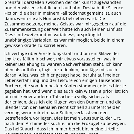
Grenzfall darstellen zwischen der der Kunst zugewandten
und der wissenschaftlichen Laufbahn. Deshalb die Science
Fiction, die aber in meinem Fall todernst gemeint ist, auch
dann, wenn sie als Humoristik betrieben wird. Die
Zusammensetzung meines Geistes war mir gegeben; auf die
Zusammensetzung der Welt hatte ich auch keinen Einfluss.
Dies sind zwei >random variables<, ursprünglich
unabhängige Variablen; es war mir möglich, beide in einem
gewissen Grade zu korrelieren.
Ich verfüge über Vorstellungskraft und bin ein Sklave der
Logik; es fällt mir schwer, mir etwas vorzustellen, was in
keiner Beziehung zu wahren Sachverhalten steht. Ich kann
niemals aufhören, logisch zu denken, und läge mir auch
daran. Alles, was ich hier gesagt habe, beruht auf meiner
Lebenserfahrung und der Lektüre von einigen Tausenden
Büchern, die von den besten Köpfen stammen, die es hier je
gegeben hat. Und wenn dies auch kein wissen a priori ist: ich
bin mir keiner anderen Tatsache so völlig sicher, als
derjenigen, dass ich die Klugen von den Dummen und die
Blender von den Genialen recht schnell zu unterscheiden
vermag, wenn mir ein paar Seiten, verfasst von den
Betreffenden, vorliegen. Dies ist mein Stützpunkt, der Ort,
nach dem Archimedes suchte, um die Erdkugel zu bewegen.
Das heißt auch, dass ich immer bereit bin, meine Urteile,