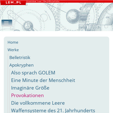
Home
Werke
Galerie
eLEMente
Belletristik
Apokryphen
Essays
Andere
Home
Werke
Belletristik
Apokryphen
Also sprach GOLEM
Eine Minute der Menschheit
Imaginäre Größe
Provokationen
Die vollkommene Leere
Waffensysteme des 21. Jahrhunderts