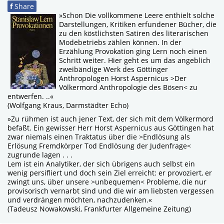
f
Share
»Schon Die vollkommene Leere enthielt solche
Darstellungen, Kritiken erfundener Bücher, die
zu den köstlichsten Satiren des literarischen
Modebetriebs zählen können. In der
Erzählung Provokation ging Lern noch einen
Schritt weiter. Hier geht es um das angeblich
zweibändige Werk des Göttinger
Anthropologen Horst Aspernicus >Der
Völkermord Anthropologie des Bösen< zu
entwerfen. ..«
(Wolfgang Kraus, Darmstädter Echo)
»Zu rühmen ist auch jener Text, der sich mit dem Völkermord
befaßt. Ein gewisser Herr Horst Aspernicus aus Göttingen hat
zwar niemals einen Traktatus über die >Endlösung als
Erlösung Fremdkörper Tod Endlösung der Judenfrage<
zugrunde lagen . . .
Lem ist ein Analytiker, der sich übrigens auch selbst ein
wenig persifliert und doch sein Ziel erreicht: er provoziert, er
zwingt uns, über unsere >unbequemen< Probleme, die nur
provisorisch vernarbt sind und die wir am liebsten vergessen
und verdrängen möchten, nachzudenken.«
(Tadeusz Nowakowski, Frankfurter Allgemeine Zeitung)